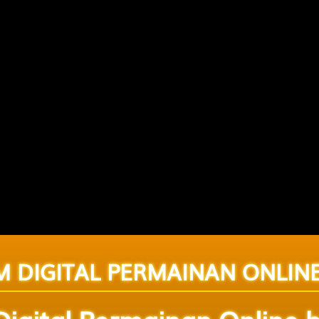
M DIGITAL PERMAINAN ONLINE