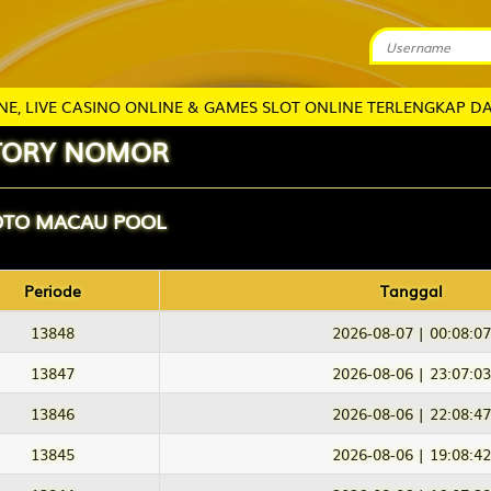
VE CASINO ONLINE & GAMES SLOT ONLINE TERLENGKAP DAN TER
TORY NOMOR
OTO MACAU POOL
Periode
Tanggal
13848
2026-08-07 | 00:08:07
13847
2026-08-06 | 23:07:03
13846
2026-08-06 | 22:08:47
13845
2026-08-06 | 19:08:42