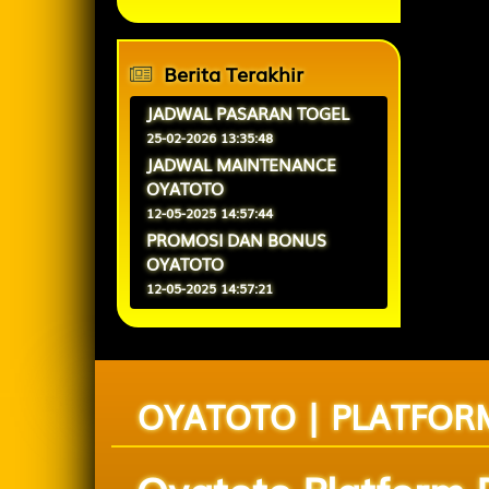
Berita Terakhir
JADWAL PASARAN TOGEL
25-02-2026 13:35:48
JADWAL MAINTENANCE
OYATOTO
12-05-2025 14:57:44
PROMOSI DAN BONUS
OYATOTO
12-05-2025 14:57:21
OYATOTO | PLATFOR