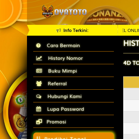
SELAMAT DATANG DI OYATOTO, SITUS TOTO TOGEL ONLINE, LI
Info Terkini:
HIS
Cara Bermain
History Nomor
4D T
Buku Mimpi
Referral
Hubungi Kami
Lupa Password
Promosi
Prediksi Togel