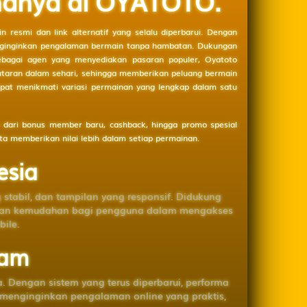
 hanya di OYATOTO.
 resmi dan link alternatif yang selalu diperbarui. Dengan
menginginkan pengalaman bermain tanpa hambatan. Dukungan
Sebagai agen yang menyediakan pasaran populer, Oyatoto
putaran dalam sehari, sehingga memberikan peluang bermain
 dapat menikmati variasi permainan yang lengkap dalam satu
ai dari bonus member baru, cashback, hingga promo spesial
 memberikan nilai lebih dalam setiap permainan.
esia
stabil, dan tampilan yang responsif. Didukung
 dan kemudahan bagi pengguna dalam mengakses
ile.
Jam
Dengan sistem yang terus diperbarui, performa
 menginginkan pengalaman online yang praktis,