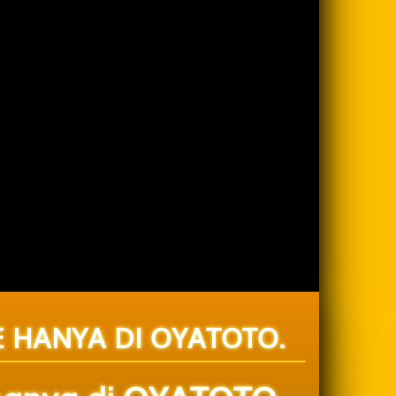
 HANYA DI OYATOTO.